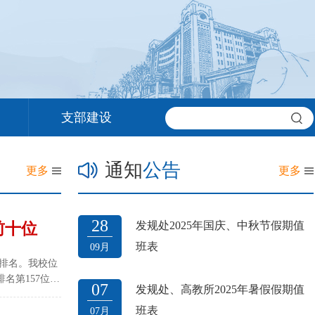
支部建设
通知
公告
更多
更多
28
发规处2025年国庆、中秋节假期值
前十位
班表
09月
数排名。我校位
名第157位，
07
发规处、高教所2025年暑假假期值
来，已连续8期
所（国家）在
班表
07月