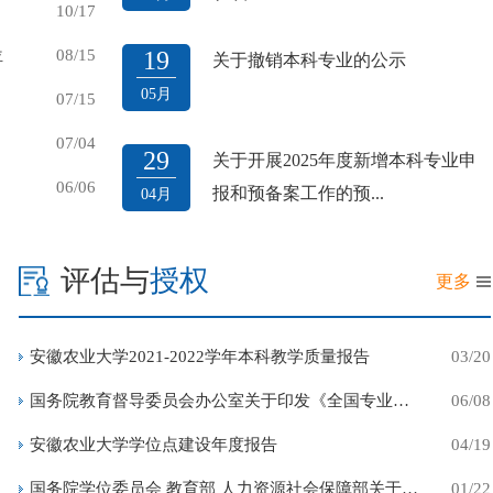
10/17
名的学术出版
1 月首次发
位
08/15
19
关于撤销本科专业的公示
05月
07/15
07/04
29
关于开展2025年度新增本科专业申
我校召开园艺学学科建设会
06/06
报和预备案工作的预...
04月
评估与
授权
更多
安徽农业大学2021-2022学年本科教学质量报告
03/20
国务院教育督导委员会办公室关于印发《全国专业学位水平评估...
06/08
安徽农业大学学位点建设年度报告
04/19
国务院学位委员会 教育部 人力资源社会保障部关于全国金融等3...
01/22