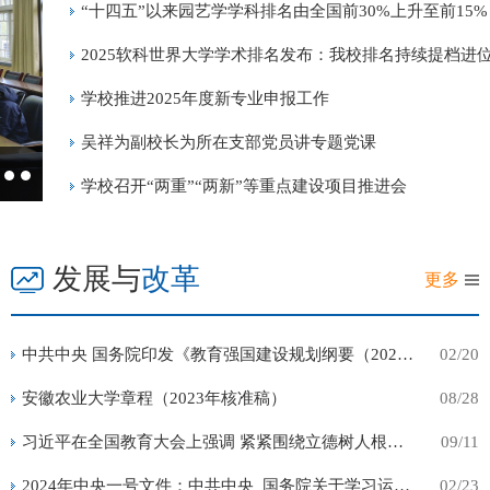
“十四五”以来园艺学学科排名由全国前30%上升至前15%
国际顶级研究型学术期刊上发表论文数量的数据库，由全球知
机构施普林格·自然出版集团（Springer Nature）于 2014 年 1
2025软科世界大学学术排名发布：我校排名持续提档进
布。...
学校推进2025年度新专业申报工作
吴祥为副校长为所在支部党员讲专题党课
发展规划处党支部召开2022年度组织生活会
学校召开“两重”“两新”等重点建设项目推进会
发展与
改革
更多
中共中央 国务院印发《教育强国建设规划纲要（2024—2035年）...
02/20
安徽农业大学章程（2023年核准稿）
08/28
习近平在全国教育大会上强调 紧紧围绕立德树人根本任务 朝着...
09/11
2024年中央一号文件：中共中央 国务院关于学习运用“千村示...
02/23